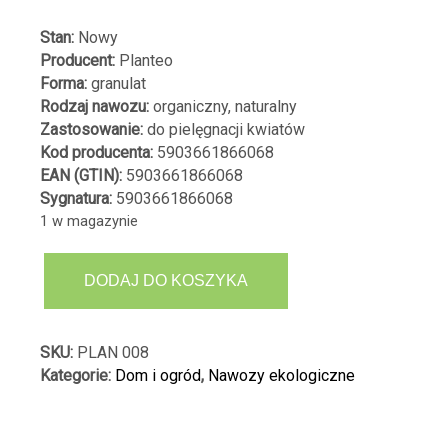
Stan:
Nowy
Producent:
Planteo
Forma:
granulat
Rodzaj nawozu:
organiczny, naturalny
Zastosowanie:
do pielęgnacji kwiatów
Kod producenta:
5903661866068
EAN (GTIN):
5903661866068
Sygnatura:
5903661866068
1 w magazynie
ilość
DODAJ DO KOSZYKA
PLANTEO
PIĘKNY
BALKON
SKU:
PLAN 008
PELLET
Kategorie:
Dom i ogród
,
Nawozy ekologiczne
1
KG
ROŚLINY
BALKONOWE