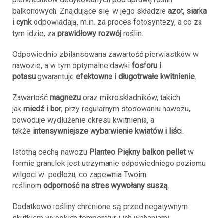
balkonowych. Znajdujące się w jego składzie
azot, siarka
i cynk
odpowiadają, m.in. za proces fotosyntezy, a co za
tym idzie, za
prawidłowy rozwój
roślin.
Odpowiednio zbilansowana zawartość pierwiastków w
nawozie, a w tym optymalne dawki
fosforu i
potasu
gwarantuje
efektowne i długotrwałe kwitnienie
.
Zawartość
magnezu
oraz mikroskładników, takich
jak
miedź i bor
, przy regularnym stosowaniu nawozu,
powoduje wydłużenie okresu kwitnienia, a
także
intensywniejsze wybarwienie kwiatów i liści
.
Istotną cechą nawozu
Planteo Piękny balkon pellet
w
formie granulek jest utrzymanie odpowiedniego poziomu
wilgoci w podłożu, co zapewnia Twoim
roślinom
odporność na stres wywołany suszą
.
Dodatkowo rośliny chronione są przed negatywnym
skutkiem wysokich temperatur i ich wahaniami.