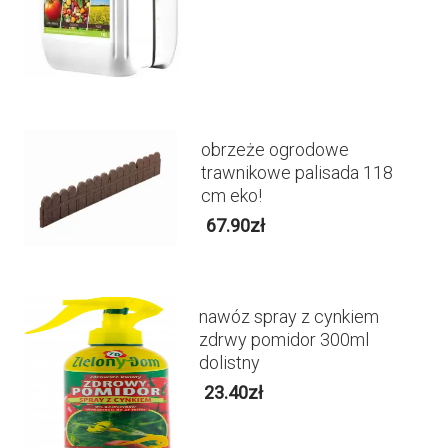
obrzeże ogrodowe
trawnikowe palisada 118
cm eko!
67.90
zł
nawóz spray z cynkiem
zdrwy pomidor 300ml
dolistny
23.40
zł