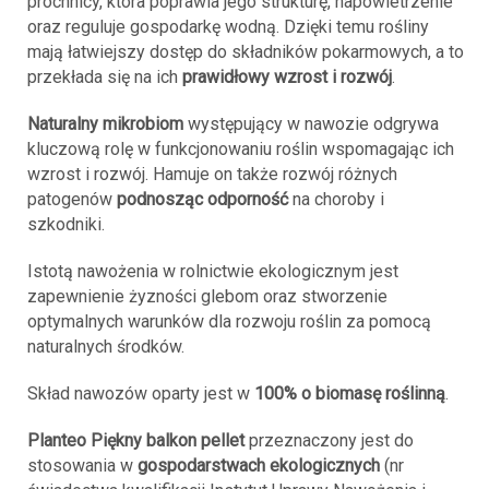
próchnicy, która poprawia jego strukturę, napowietrzenie
oraz reguluje gospodarkę wodną. Dzięki temu rośliny
mają łatwiejszy dostęp do składników pokarmowych, a to
przekłada się na ich
prawidłowy wzrost i rozwój
.
Naturalny mikrobiom
występujący w nawozie odgrywa
kluczową rolę w funkcjonowaniu roślin wspomagając ich
wzrost i rozwój. Hamuje on także rozwój różnych
patogenów
podnosząc odporność
na choroby i
szkodniki.
Istotą nawożenia w rolnictwie ekologicznym jest
zapewnienie żyzności glebom oraz stworzenie
optymalnych warunków dla rozwoju roślin za pomocą
naturalnych środków.
Skład nawozów oparty jest w
100% o biomasę roślinną
.
Planteo Piękny balkon pellet
przeznaczony jest do
stosowania w
gospodarstwach ekologicznych
(nr