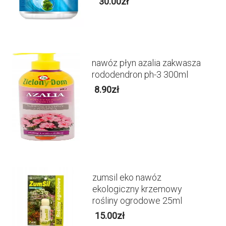
30.00
zł
nawóz płyn azalia zakwasza
rododendron ph-3 300ml
8.90
zł
zumsil eko nawóz
ekologiczny krzemowy
rośliny ogrodowe 25ml
15.00
zł