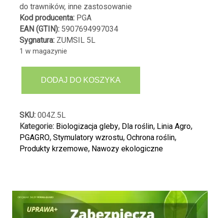
do trawników, inne zastosowanie
Kod producenta:
PGA
EAN (GTIN):
5907694997034
Sygnatura:
ZUMSIL 5L
1 w magazynie
ilość
DODAJ DO KOSZYKA
ZUMSIL
BIOSTYMULATOR
WZROSTU
SKU:
004Z.5L
ROŚLIN
Kategorie:
Biologizacja gleby
,
Dla roślin
,
Linia Agro
,
KRZEM
PGAGRO
,
Stymulatory wzrostu
,
Ochrona roślin
,
NAWÓZ
Produkty krzemowe
,
Nawozy ekologiczne
EKOLOGICZNY
5L