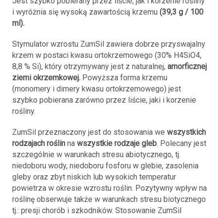
Jest szybko pobierany przez liście, jak i korzenie rośliny
i wyróżnia się wysoką zawartością krzemu
(39,3 g / 100
ml).
Stymulator wzrostu ZumSil zawiera dobrze przyswajalny
krzem w postaci kwasu ortokrzemowego (30% H4SiO4,
8,8 % Si), który otrzymywany jest z naturalnej,
amorficznej
ziemi okrzemkowej.
Powyższa forma krzemu
(monomery i dimery kwasu ortokrzemowego) jest
szybko pobierana zarówno przez liście, jaki i korzenie
rośliny.
ZumSil przeznaczony jest do stosowania we
wszystkich
rodzajach roślin
na
wszystkie rodzaje gleb
. Polecany jest
szczególnie w warunkach stresu abiotycznego, tj.
niedoboru wody, niedoboru fosforu w glebie, zasolenia
gleby oraz zbyt niskich lub wysokich temperatur
powietrza w okresie wzrostu roślin. Pozytywny wpływ na
roślinę obserwuje także w warunkach stresu biotycznego
tj.: presji chorób i szkodników. Stosowanie ZumSil