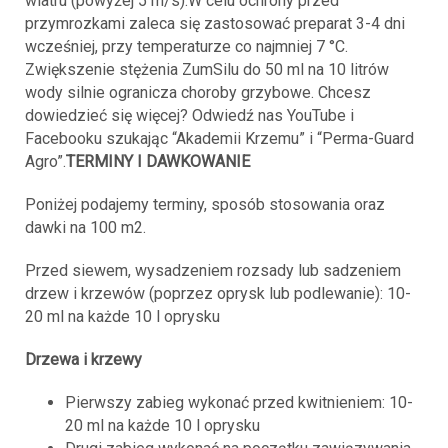
wiatru (powyżej 5 m/s).W celu ochrony przed
przymrozkami zaleca się zastosować preparat 3-4 dni
wcześniej, przy temperaturze co najmniej 7 °C.
Zwiększenie stężenia ZumSilu do 50 ml na 10 litrów
wody silnie ogranicza choroby grzybowe. Chcesz
dowiedzieć się więcej? Odwiedź nas YouTube i
Facebooku szukając “Akademii Krzemu” i “Perma-Guard
Agro”.
TERMINY I DAWKOWANIE
Poniżej podajemy terminy, sposób stosowania oraz
dawki na 100 m2.
Przed siewem, wysadzeniem rozsady lub sadzeniem
drzew i krzewów (poprzez oprysk lub podlewanie): 10-
20 ml na każde 10 l oprysku
Drzewa i krzewy
Pierwszy zabieg wykonać przed kwitnieniem: 10-
20 ml na każde 10 l oprysku