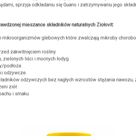
ądami, sprzyja odkładaniu się Guano i zatrzymywaniu jego skł
prawdzonej mieszance składników naturalnych Ziołovit:
h mikroorganizmów glebowych które zwalczają mikroby chorobo
rzed zakwitnięciem rośliny.
 zielonych liści i mocnych łodyg.
y/podłoża.
ki odżywcze.
kładników odżywczych bez nagłych wzrostów stężania nawozu, 
eni ziół.
pachu i smaku