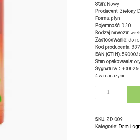
Stan:
Nowy
Producent:
Zielony 
Forma:
płyn
Pojemność:
0.30
Rodzaj nawozu:
wiel
Zastosowanie:
do roś
Kod producenta:
837
EAN (GTIN):
590002
Stan opakowania:
ory
Sygnatura:
5900026
4 w magazynie
ilość
NAWÓZ
PŁYN
ZIOŁOVIT
DO
SKU:
ZD 009
ZIÓŁ
Kategorie:
Dom i og
GUANO
300