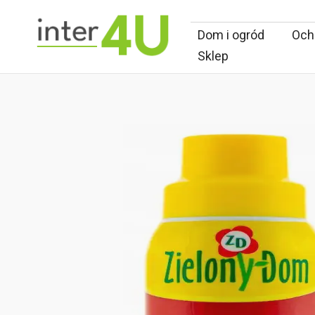
Dom i ogród
Ochr
Sklep