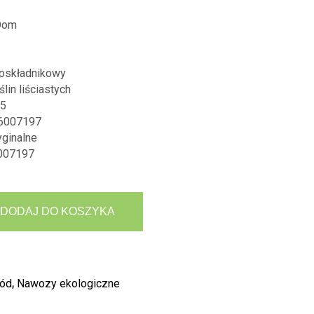
Dom
oskładnikowy
lin liściastych
5
6007197
ginalne
007197
DODAJ DO KOSZYKA
ród
,
Nawozy ekologiczne