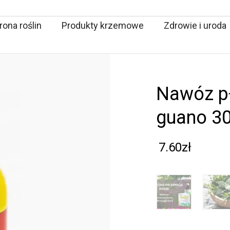
ona roślin
Produkty krzemowe
Zdrowie i uroda
nawóz płyn ziołovit do ziół
guano 30
7.60
zł