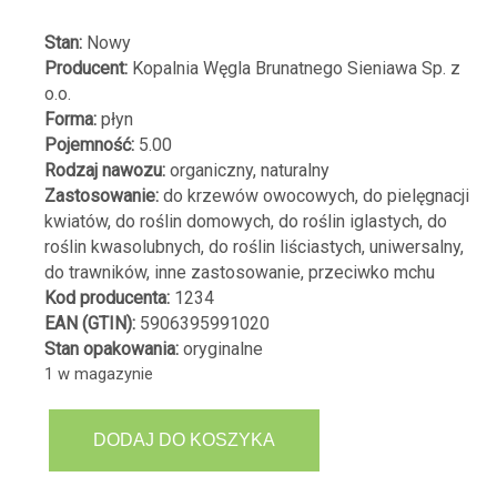
Stan:
Nowy
Producent:
Kopalnia Węgla Brunatnego Sieniawa Sp. z
o.o.
Forma:
płyn
Pojemność:
5.00
Rodzaj nawozu:
organiczny, naturalny
Zastosowanie:
do krzewów owocowych, do pielęgnacji
kwiatów, do roślin domowych, do roślin iglastych, do
roślin kwasolubnych, do roślin liściastych, uniwersalny,
do trawników, inne zastosowanie, przeciwko mchu
Kod producenta:
1234
EAN (GTIN):
5906395991020
Stan opakowania:
oryginalne
1 w magazynie
ilość
DODAJ DO KOSZYKA
FLORAHUMUS
5