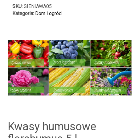
litrów
SKU:
SIENIAWA05
kwasy
Kategoria:
Dom i ogród
humusowe
eko
kwasy humusowe