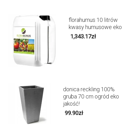
florahumus 10 litrów
kwasy humusowe eko
1,343.17
zł
donica reckling 100%
gruba 70 cm ogród eko
jakość!
99.90
zł