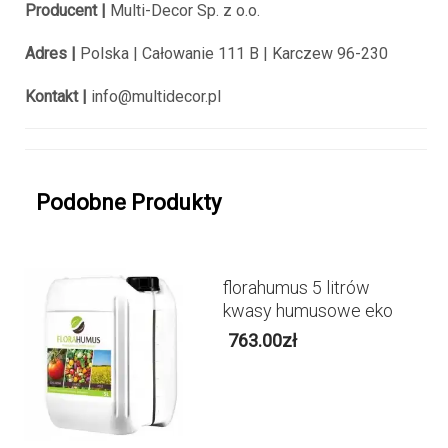
Producent |
Multi-Decor Sp. z o.o.
Adres |
Polska |
Całowanie 111 B |
Karczew 96-230
Kontakt |
info@multidecor.pl
Podobne Produkty
florahumus 5 litrów
kwasy humusowe eko
763.00
zł