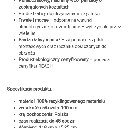
Ponadczasowy, naturalny wzór palisady o
zaokrąglonych
kształtach
Produkt łatwy do utrzymania w czystości
Trwałe i mocne
– odporne na warunki
atmosferyczne, mrozoodporne – wytrzymałe przez
wiele lat
Bardzo łatwy montaż
– za pomocą szpilek
montażowych oraz łącznika dołączonych do
obrzeża
Produkt ekologiczny certyfikowany
– posiada
certyfikat REACH
Specyfikacja produktu:
materiał: 100% recyklingowanego materiału
wysokość całkowita: 100 mm
kraj pochodzenia: Polska
czas realizacji: do 48 godzin
Wymiary: 118 cm x 15,25 cm