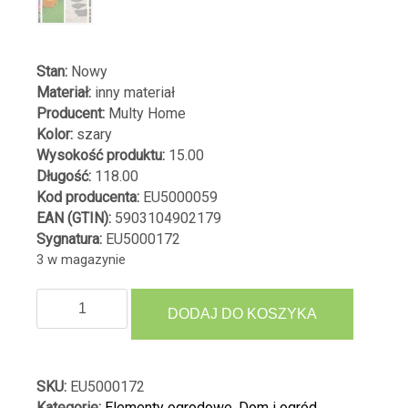
Stan:
Nowy
Materiał:
inny materiał
Producent:
Multy Home
Kolor:
szary
Wysokość produktu:
15.00
Długość:
118.00
Kod producenta:
EU5000059
EAN (GTIN):
5903104902179
Sygnatura:
EU5000172
3 w magazynie
ilość
DODAJ DO KOSZYKA
OBRZEŻE
OGRODOWE
TRAWNIKOWE
PALISADA
SKU:
EU5000172
118
Kategorie:
Elementy ogrodowe
,
Dom i ogród