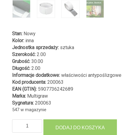
Stan:
Nowy
Kolor:
inna
Jednostka sprzedaży:
sztuka
Szerokość:
2.00
Grubość:
30.00
Długość:
2.00
Informacje dodatkowe:
właściwości antypoślizgowe
Kod producenta:
200063
EAN (GTIN):
5907736242689
Marka:
Multigraw
Sygnatura:
200063
547 w magazynie
ilość
DODAJ DO KOSZYKA
TAŚMA