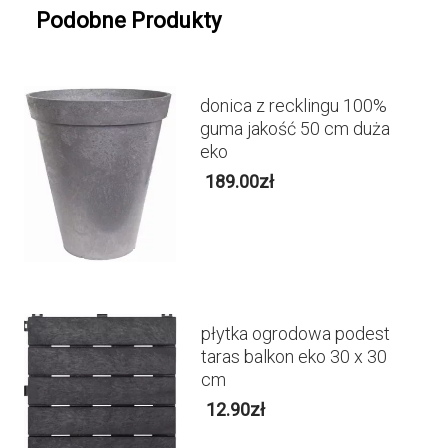
Podobne Produkty
donica z recklingu 100%
guma jakość 50 cm duża
eko
189.00
zł
płytka ogrodowa podest
taras balkon eko 30 x 30
cm
12.90
zł