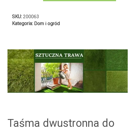
ŁĄCZENIE
SZTUCZNEJ
TRAWY
SKU:
200063
30MM
Kategoria:
Dom i ogród
2M
DWUSTRONNA
taśma dwustronna do