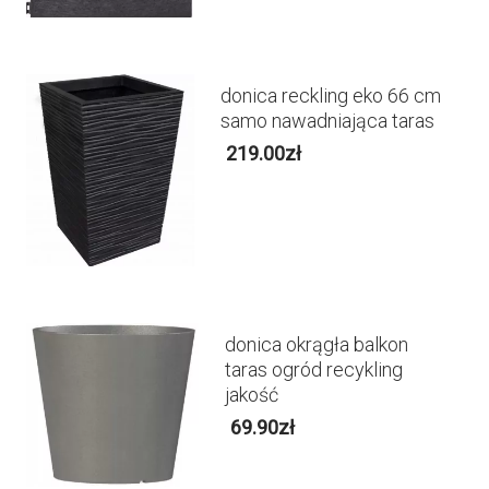
donica reckling eko 66 cm
samo nawadniająca taras
219.00
zł
donica okrągła balkon
taras ogród recykling
jakość
69.90
zł