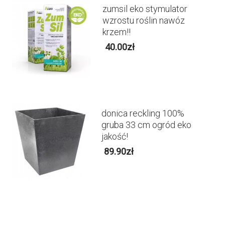
zumsil eko stymulator
wzrostu roślin nawóz
krzem!!
40.00
zł
donica reckling 100%
gruba 33 cm ogród eko
jakość!
89.90
zł