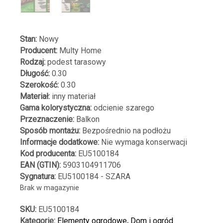
Stan:
Nowy
Producent:
Multy Home
Rodzaj:
podest tarasowy
Długość:
0.30
Szerokość:
0.30
Materiał:
inny materiał
Gama kolorystyczna:
odcienie szarego
Przeznaczenie:
Balkon
Sposób montażu:
Bezpośrednio na podłożu
Informacje dodatkowe:
Nie wymaga konserwacji
Kod producenta:
EU5100184
EAN (GTIN):
5903104911706
Sygnatura:
EU5100184 - SZARA
Brak w magazynie
SKU:
EU5100184
Kategorie:
Elementy ogrodowe
,
Dom i ogród