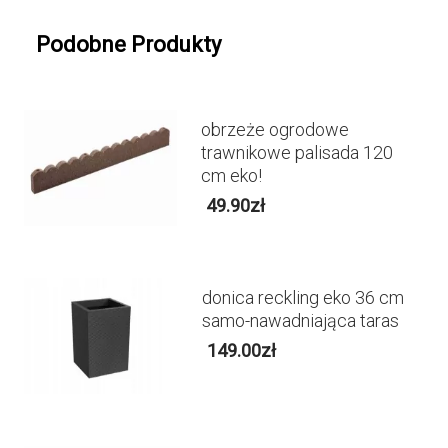
Podobne Produkty
obrzeże ogrodowe
trawnikowe palisada 120
cm eko!
49.90
zł
donica reckling eko 36 cm
samo-nawadniająca taras
149.00
zł