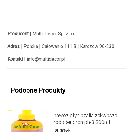
Producent |
Multi-Decor Sp. z o.o.
Adres |
Polska |
Całowanie 111 B |
Karczew 96-230
Kontakt |
info@multidecor.pl
Podobne Produkty
nawóz płyn azalia zakwasza
rododendron ph-3 300ml
8.90
zł