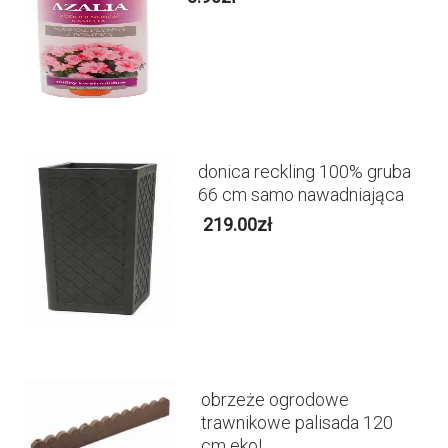
donica reckling 100% gruba
66 cm samo nawadniająca
219.00
zł
obrzeże ogrodowe
trawnikowe palisada 120
cm eko!