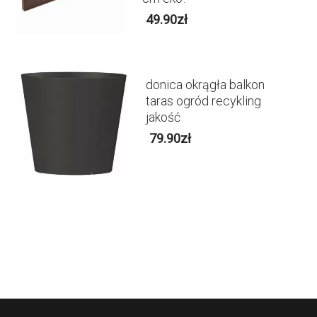
49.90
zł
donica okrągła balkon
taras ogród recykling
jakość
79.90
zł