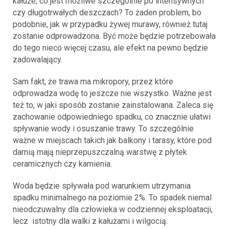
kałuże, co jest możliwe szczególnie po intensywnych
czy długotrwałych deszczach? To żaden problem, bo
podobnie, jak w przypadku żywej murawy, również tutaj
zostanie odprowadzona. Być może będzie potrzebowała
do tego nieco więcej czasu, ale efekt na pewno będzie
zadowalający.
Sam fakt, że trawa ma mikropory, przez które
odprowadza wodę to jeszcze nie wszystko. Ważne jest
też to, w jaki sposób zostanie zainstalowana. Zaleca się
zachowanie odpowiedniego spadku, co znacznie ułatwi
spływanie wody i osuszanie trawy. To szczególnie
ważne w miejscach takich jak balkony i tarasy, które pod
darnią mają nieprzepuszczalną warstwę z płytek
ceramicznych czy kamienia.
Woda będzie spływała pod warunkiem utrzymania
spadku minimalnego na poziomie 2%. To spadek niemal
nieodczuwalny dla człowieka w codziennej eksploatacji,
lecz istotny dla walki z kałużami i wilgocią.