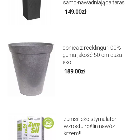
samo-nawadniająca taras
149.00
zł
donica z recklingu 100%
guma jakość 50 cm duża
eko
189.00
zł
zumsil eko stymulator
wzrostu roślin nawóz
krzem!!