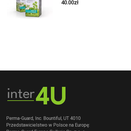
40.00
zł
Perma-Guard, Inc. Bountiful, UT 4010
Przedstawicielstwo w Polsce na Europę: