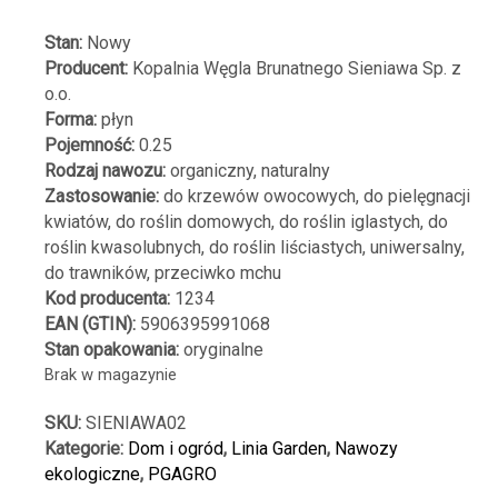
Stan:
Nowy
Producent:
Kopalnia Węgla Brunatnego Sieniawa Sp. z
o.o.
Forma:
płyn
Pojemność:
0.25
Rodzaj nawozu:
organiczny, naturalny
Zastosowanie:
do krzewów owocowych, do pielęgnacji
kwiatów, do roślin domowych, do roślin iglastych, do
roślin kwasolubnych, do roślin liściastych, uniwersalny,
do trawników, przeciwko mchu
Kod producenta:
1234
EAN (GTIN):
5906395991068
Stan opakowania:
oryginalne
Brak w magazynie
SKU:
SIENIAWA02
Kategorie:
Dom i ogród
,
Linia Garden
,
Nawozy
ekologiczne
,
PGAGRO