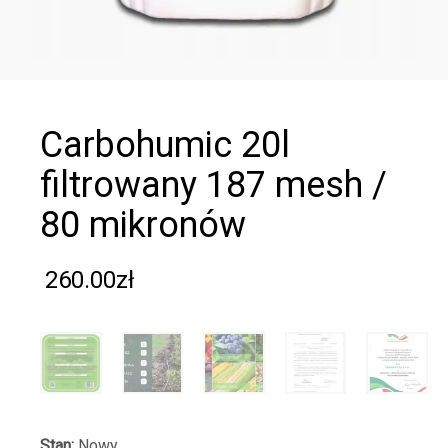
carbohumic 20l
filtrowany 187 mesh /
80 mikronów
260.00
zł
Stan:
Nowy