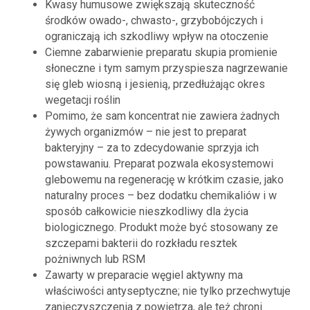
Kwasy humusowe zwiększają skuteczność
środków owado-, chwasto-, grzybobójczych i
ograniczają ich szkodliwy wpływ na otoczenie
Ciemne zabarwienie preparatu skupia promienie
słoneczne i tym samym przyspiesza nagrzewanie
się gleb wiosną i jesienią, przedłużając okres
wegetacji roślin
Pomimo, że sam koncentrat nie zawiera żadnych
żywych organizmów – nie jest to preparat
bakteryjny – za to zdecydowanie sprzyja ich
powstawaniu. Preparat pozwala ekosystemowi
glebowemu na regenerację w krótkim czasie, jako
naturalny proces – bez dodatku chemikaliów i w
sposób całkowicie nieszkodliwy dla życia
biologicznego. Produkt może być stosowany ze
szczepami bakterii do rozkładu resztek
pożniwnych lub RSM
Zawarty w preparacie węgiel aktywny ma
właściwości antyseptyczne; nie tylko przechwytuje
zanieczyszczenia z powietrza, ale też chroni