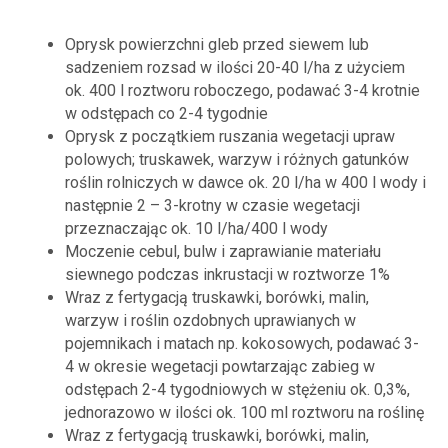
Oprysk powierzchni gleb przed siewem lub
sadzeniem rozsad w ilości 20-40 l/ha z użyciem
ok. 400 l roztworu roboczego, podawać 3-4 krotnie
w odstępach co 2-4 tygodnie
Oprysk z początkiem ruszania wegetacji upraw
polowych; truskawek, warzyw i różnych gatunków
roślin rolniczych w dawce ok. 20 l/ha w 400 l wody i
następnie 2 – 3-krotny w czasie wegetacji
przeznaczając ok. 10 l/ha/400 l wody
Moczenie cebul, bulw i zaprawianie materiału
siewnego podczas inkrustacji w roztworze 1%
Wraz z fertygacją truskawki, borówki, malin,
warzyw i roślin ozdobnych uprawianych w
pojemnikach i matach np. kokosowych, podawać 3-
4 w okresie wegetacji powtarzając zabieg w
odstępach 2-4 tygodniowych w stężeniu ok. 0,3%,
jednorazowo w ilości ok. 100 ml roztworu na roślinę
Wraz z fertygacją truskawki, borówki, malin,