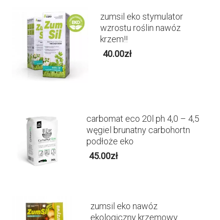
zumsil eko stymulator
wzrostu roślin nawóz
krzem!!
40.00
zł
carbomat eco 20l ph 4,0 – 4,5
węgiel brunatny carbohortn
podłoże eko
45.00
zł
zumsil eko nawóz
ekologiczny krzemowy