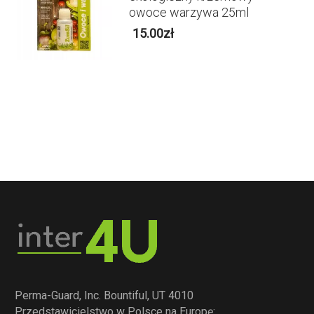
owoce warzywa 25ml
15.00
zł
Perma-Guard, Inc. Bountiful, UT 4010
Przedstawicielstwo w Polsce na Europę: