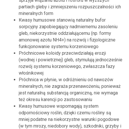
sprzyja wiązaniu azotu i fosforu w wyższych
partiach gleby i zmniejszeniu rozpuszczalności ich
mineralnych form
Kwasy humusowe stanowią naturalny bufor
sorpcyjny zapobiegający nadmiernemu zasoleniu
gleb, niekorzystnie oddziałującemu (np. formy
amonowej azotu NH4+) na rozwój i fizjologiczne
funkcjonowanie systemu korzeniowego
Próchnicowe koloidy przeciwdziałają erozji
(wodnej i powietrznej) gleb, stymulują jednocześnie
rozwój systemu korzeniowego, zwłaszcza fazy
włośnikowej
Próchnica w płynie, w odróżnieniu od nawozów
mineralnych, nie zagraża przenawożeniu, ponieważ
jest naturalną substancją organiczną, nie wymaga
też okresu karencji po zastosowaniu
Kwasy humusowe wspomagają system
odpornościowy roślin, dzięki czemu rośliny są
mniej podatne na niekorzystne warunki pogodowe
(w tym mrozy, niedobory wody), szkodniki, grzyby i