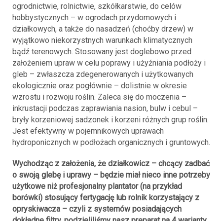
ogrodnictwie, rolnictwie, szkółkarstwie, do celów
hobbystycznych – w ogrodach przydomowych i
działkowych, a także do nasadzeń (choćby drzew) w
wyjątkowo niekorzystnych warunkach klimatycznych
bądź terenowych. Stosowany jest doglebowo przed
założeniem upraw w celu poprawy i użyźniania podłoży i
gleb – zwłaszcza zdegenerowanych i użytkowanych
ekologicznie oraz pogłównie – dolistnie w okresie
wzrostu i rozwoju roślin. Zaleca się do moczenia –
inkrustacji podczas zaprawiania nasion, bulw i cebul –
bryły korzeniowej sadzonek i korzeni różnych grup roślin.
Jest efektywny w pojemnikowych uprawach
hydroponicznych w podłożach organicznych i gruntowych.
Wychodząc z założenia, że działkowicz – chcący zadbać
o swoją glebę i uprawy – będzie miał nieco inne potrzeby
użytkowe niż profesjonalny plantator (na przykład
borówki) stosujący fertygację lub rolnik korzystający z
opryskiwacza – czyli z systemów posiadających
dokładne filtry, podzieliliśmy nasz preparat na 4 warianty