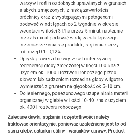
warzyw i roślin ozdobnych uprawianych w gruntach
słabych, zmęczonych, z niską zawartością
próchnicy oraz z występującymi patogenami
podawać w odstępach co 2 tygodnie w okresie
wegetacji w ilości 3 l/ha przez 5 minut, następnie
przez 5 minut podawać wodę w celu lepszego
przemieszczenia się produktu, stężenie cieczy
roboczej 0,1- 0,12%.
Oprysk powierzchniowy w celu intensywnej
regeneracji gleby zmęczonej w ilości 100 l/ha z
użyciem ok. 1000 l roztworu roboczego przed
siewem lub sadzeniem rozsad na gleby wilgotne
wymieszać z gruntem na głębokość ok 5-10 cm.
Do jesiennego, posezonowego uzupełniania materii
organicznej w glebie w ilości 10-40 l/ha z użyciem
ok. 400 l roztworu roboczego
Zalecane dawki, stężenia i częstotliwości należy
traktować orientacyjnie, ponieważ uzależnione jest to od
stanu gleby, gatunku rośliny i warunków uprawy. Produkt