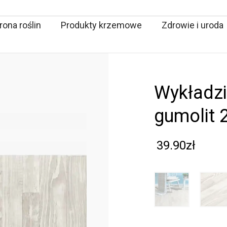
ona roślin
Produkty krzemowe
Zdrowie i uroda
wykładzina pcv gumoleum
gumolit 
39.90
zł