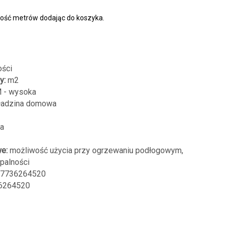
lość metrów dodając do koszyka.
ości
y:
m2
 - wysoka
adzina domowa
na
e:
możliwość użycia przy ogrzewaniu podłogowym,
opalności
7736264520
6264520