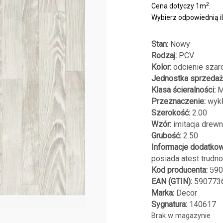
2
Cena dotyczy 1m
.
Wybierz odpowiednią i
Stan:
Nowy
Rodzaj:
PCV
Kolor:
odcienie szar
Jednostka sprzedaż
Klasa ścieralności:
M
Przeznaczenie:
wykł
Szerokość:
2.00
Wzór:
imitacja drew
Grubość:
2.50
Informacje dodatkow
posiada atest trudn
Kod producenta:
590
EAN (GTIN):
590773
Marka:
Decor
Sygnatura:
140617
Brak w magazynie