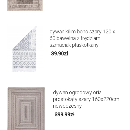
dywan kilim boho szary 120 x
60 bawełna z frędzlami
szmaciak płaskotkany
39.90
zł
dywan ogrodowy oria
prostokąty szary 160x220cm
nowoczesny
399.99
zł