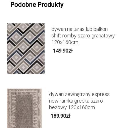
Podobne Produkty
dywan na taras lub balkon
shift romby szaro-granatowy
120x160cm
149.90
zł
dywan zewnętrzny express
new ramka grecka szaro-
beżowy 120x160cm
189.90
zł