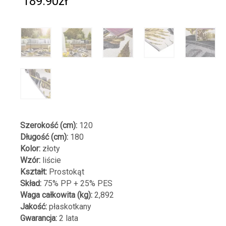
189.90
zł
Szerokość (cm):
120
Długość (cm):
180
Kolor:
złoty
Wzór:
liście
Kształt:
Prostokąt
Skład:
75% PP + 25% PES
Waga całkowita (kg):
2,892
Jakość:
płaskotkany
Gwarancja:
2 lata