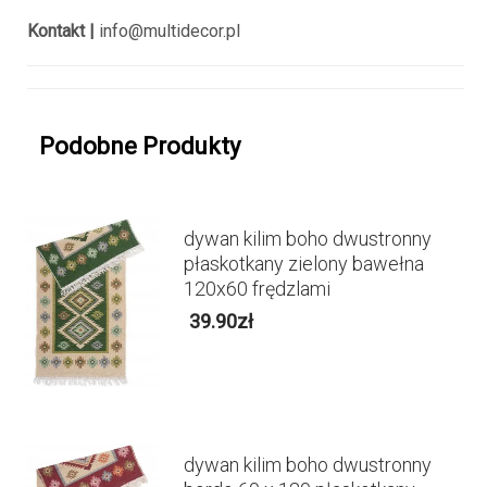
Kontakt |
info@multidecor.pl
Podobne Produkty
dywan kilim boho dwustronny
płaskotkany zielony bawełna
120x60 frędzlami
39.90
zł
dywan kilim boho dwustronny