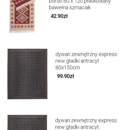
bordo 60 x 120 płaskotkany
bawełna szmaciak
42.90
zł
dywan zewnętrzny express
new gładki antracyt
80x150cm
99.90
zł
dywan zewnętrzny express
new gładki antracyt